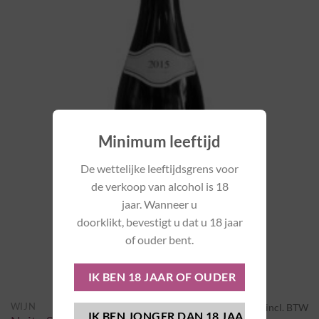
Minimum leeftijd
De wettelijke leeftijdsgrens voor
de verkoop van alcohol is 18
jaar. Wanneer u
doorklikt, bevestigt u dat u 18 jaar
of ouder bent.
€
52,65
WIJN
incl. BTW