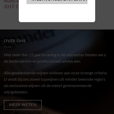
Nuits-Saint-Georges “Les Brûlées”
2017- Domaine Louis Lequin
OVER ONS
Met meer dan 25 jaar ervaring in de wijnsector bieden we u
de beste service en professioneel advies aan.
Alle geselecteerde wijnen voldoen aan onze strenge criteria.
U vindt bij ons zowel topwijnen uit minder bekende regio's
als exclusieve wijnen uit de meest gerenommeerde
wijngebieden.
MEER WETEN