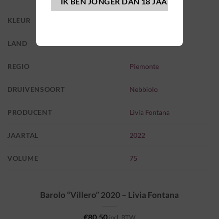
KLEUR
Rood
LAND
Italië
REGIO
Piemonte
DRUIVENSOORT
Nebbiolo
PRODUCENT
Livia Fontana
JAARTAL
2022
VOLUME
75
Barolo “Villero” 2020 – Livia Fontana
€
80,50
incl. BTW