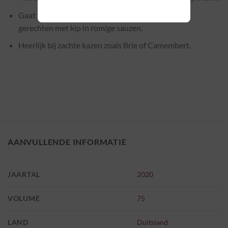
Gaat goed samen met romige pasta’s, risotto’s, of
gerechten met kip in romige sauzen.
Heerlijk bij zachte kazen zoals Brie of Camembert.
AANVULLENDE INFORMATIE
JAARTAL
2020
VOLUME
75
LAND
Duitsland