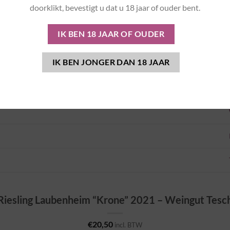
doorklikt, bevestigt u dat u 18 jaar of ouder bent.
Riesling Laubenheim “Krone” 2021 – Weingut Tesc
€
20,50
incl. BTW