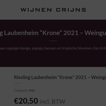
ng Laubenheim “Krone” 2021 – Weingu
aan sappige mango, papaja, banaan en tropische bloemen. Een lich
Riesling Laubenheim “Krone” 2021 – Weing
Categorie:
Wijn
€
20,50
incl. BTW