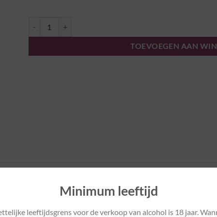
Riesling Laubenheim "Krone" 2021 - Weingut Tesch aantal
TOEVOEGEN AAN WI
en aan sappige mango, papaja, banaan en tropische bloemen. Een 
Minimum leeftijd
ttelijke leeftijdsgrens voor de verkoop van alcohol is 18 jaar. Wan