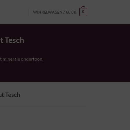
0
WINKELWAGEN /
€
0,00
t Tesch
t minerale ondertoon.
ut Tesch