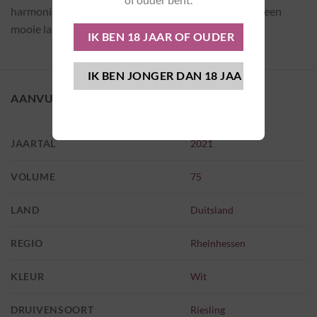
harmonie tussen fruitigheid en fruitzuur. Sappig met een
mooie lange afdronk.
AANVULLENDE INFORMATIE
JAARTAL
2021
VOLUME
75
LAND
Duitsland
REGIO
Rheinhessen
KLEUR
Wit
DRUIVENSOORT
Riesling