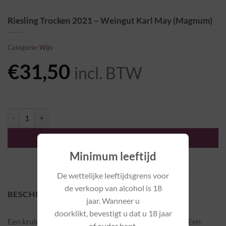
Riesling Trocken 2021 – Weingut Karl May (Magnum)
Categorie:
Wijn
€
31,50
incl. BTW
Riesling Trocken 2021 - Weingut Karl May (Magnum) aantal
TOEVOEGEN AAN WINKELWAGEN
Minimum leeftijd
De wettelijke leeftijdsgrens voor
de verkoop van alcohol is 18
BESCHRIJVING
jaar. Wanneer u
doorklikt, bevestigt u dat u 18 jaar
Een kruidige neus: aardetonen, gele vruchten, appel. Een
of ouder bent.