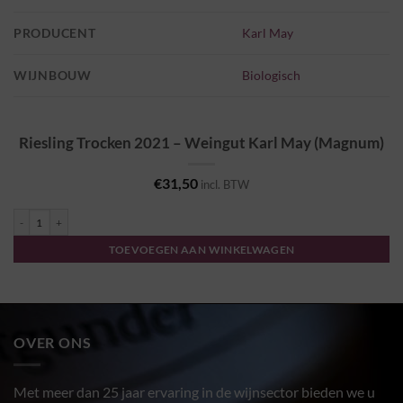
PRODUCENT
Karl May
WIJNBOUW
Biologisch
Riesling Trocken 2021 – Weingut Karl May (Magnum)
€
31,50
incl. BTW
Riesling Trocken 2021 - Weingut Karl May (Magnum) aantal
TOEVOEGEN AAN WINKELWAGEN
OVER ONS
Met meer dan 25 jaar ervaring in de wijnsector bieden we u