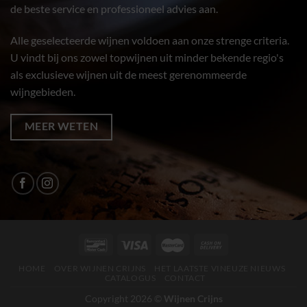
de beste service en professioneel advies aan.
Alle geselecteerde wijnen voldoen aan onze strenge criteria.
U vindt bij ons zowel topwijnen uit minder bekende regio's
als exclusieve wijnen uit de meest gerenommeerde
wijngebieden.
MEER WETEN
HOME
OVER WIJNEN CRIJNS
HET LAATSTE VINEUZE NIEUWS
CATALOGUS
CONTACT
Copyright 2026 ©
Wijnen Crijns