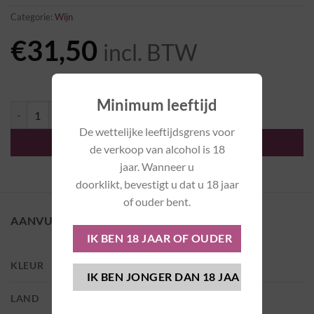
Categorie:
Wijn
€
31,50
incl. BTW
Minimum leeftijd
Rully 1er Cru Molesme 2023 - Jean Baptiste Ponsot aantal
De wettelijke leeftijdsgrens voor
TOEVOEGEN AAN WINKELWAGEN
de verkoop van alcohol is 18
jaar. Wanneer u
doorklikt, bevestigt u dat u 18 jaar
of ouder bent.
AANVULLENDE INFORMATIE
KLEUR
Rood
LAND
Frankrijk