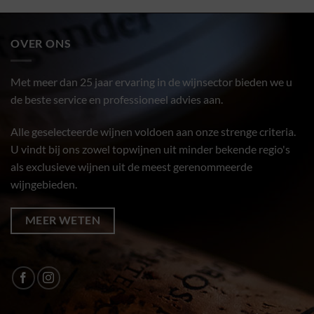
OVER ONS
Met meer dan 25 jaar ervaring in de wijnsector bieden we u
de beste service en professioneel advies aan.
Alle geselecteerde wijnen voldoen aan onze strenge criteria.
U vindt bij ons zowel topwijnen uit minder bekende regio's
als exclusieve wijnen uit de meest gerenommeerde
wijngebieden.
MEER WETEN