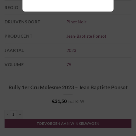
REGIO
Bourgogne
DRUIVENSOORT
Pinot Noir
PRODUCENT
Jean-Baptiste Ponsot
JAARTAL
2023
VOLUME
75
Rully 1er Cru Molesme 2023 – Jean Baptiste Ponsot
€
31,50
incl. BTW
Rully 1er Cru Molesme 2023 - Jean Baptiste Ponsot aantal
TOEVOEGEN AAN WINKELWAGEN