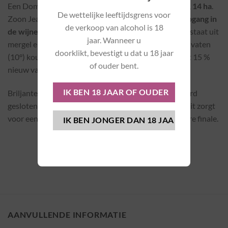
Een Domaine opgericht in 1986, gelegen in Santenay,
14 ha
.
De wettelijke leeftijdsgrens voor
Zoon Jean Baptiste, bracht verandering en meer
diepgang in
de verkoop van alcohol is 18
de wijnen.
De
Terroir
laten spreken dixit JB, deze bestaat uit
jaar. Wanneer u
mergel en klei. 100% ontsteeld vervolgens betonnen vaten
doorklikt, bevestigt u dat u 18 jaar
(10°) koude maceratie (1 week) Alc gisting dan op vat 15 %
of ouder bent.
nieuw vat.
Briljante kleur met lichtegroene schijn, geconcentreerd
gesloten, floraal, accacia en mineraal.Deze mineraliteit zorgt
voor een zeer frisse, complexe wijn met een bijzondere finale.
AANVULLENDE INFORMATIE