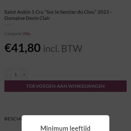
Saint Aubin 1 Cru “Sur le Sentier du Clou” 2023 –
Domaine Denis Clair
Categorie:
Wijn
€
41,80
incl. BTW
Saint Aubin 1 Cru "Sur le Sentier du Clou" 2023 - Domaine Denis Clair
TOEVOEGEN AAN WINKELWAGEN
BESCHRIJVING
Minimum leeftijd