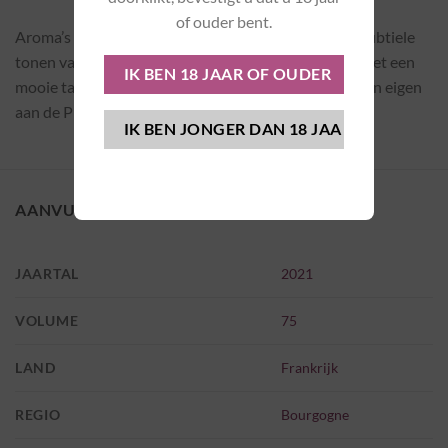
of ouder bent.
Aroma’s van rode en zwarte bessen vermengd met subtiele
tonen van kruiden en zoethout. De mond is soepel met een
mooie tanninestructuur en wat typische aardse tonen eigen
aan de Pinot Noir.
AANVULLENDE INFORMATIE
JAARTAL
2021
VOLUME
75
LAND
Frankrijk
REGIO
Bourgogne