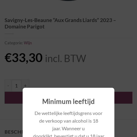
Savigny-Les-Beaune “Aux Grands Liards” 2023 –
Domaine Parigot
Categorie:
Wijn
€
33,30
incl. BTW
Savigny-Les-Beaune "Aux Grands Liards" 2023 - Domaine Parigot aant
TOEVOEGEN AAN WINKELWAGEN
Minimum leeftijd
De wettelijke leeftijdsgrens voor
de verkoop van alcohol is 18
jaar. Wanneer u
BESCHRIJVING
doorklikt, bevestigt u dat u 18 jaar