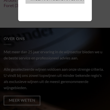
Arbois Vin de Paille 2008 – Domaine
Foret (37,5 cl)
OVER ONS
Met meer dan 25 jaar ervaring in de wijnsector bieden we u
de beste service en professioneel advies aan.
Alle geselecteerde wijnen voldoen aan onze strenge criteria.
U vindt bij ons zowel topwijnen uit minder bekende regio's
als exclusieve wijnen uit de meest gerenommeerde
wijngebieden.
MEER WETEN