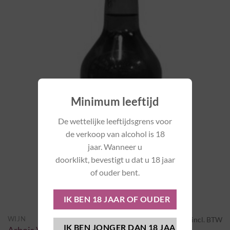
Minimum leeftijd
De wettelijke leeftijdsgrens voor
de verkoop van alcohol is 18
jaar. Wanneer u
doorklikt, bevestigt u dat u 18 jaar
of ouder bent.
€
44,65
WIJN
incl. BTW