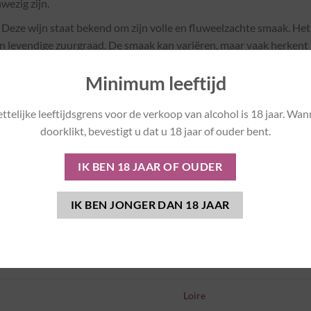
ezig zijn.
Deze wijn staat bekend om zijn volle en fluweelzachte smaak. Het
n levendige zuurgraad. De smaak kan variëren, maar vaak herkent 
vuld met kruidige tonen en een aangename afdronk.
Minimum leeftijd
ring:
ttelijke leeftijdsgrens voor de verkoop van alcohol is 18 jaar. Wan
Cuvée Vieilles Vignes” Bourgueil gaat uitstekend samen met gegril
doorklikt, bevestigt u dat u 18 jaar of ouder bent.
e kazen. De stevige structuur en smaakrijkdom maken het een idea
k. Serveer de wijn op de juiste temperatuur om de aroma’s volledi
Rood
Frankrijk
Loire