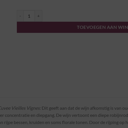
Bourgueil "Le Clos" 2020 - Domaine Les Pins aantal
TOEVOEGEN AAN WI
uvee Vieilles Vignes:
Dit geeft aan dat de wijn afkomstig is van ou
r concentratie en diepgang. De wijn vertoont een diepe robijnrod
n rijpe bessen, kruiden en soms florale tonen. Door de rijping op