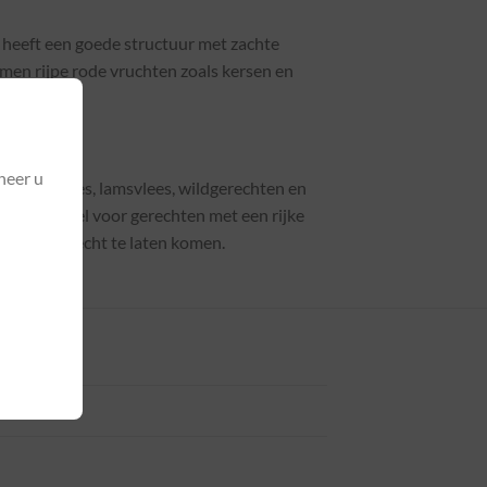
 heeft een goede structuur met zachte
men rijpe rode vruchten zoals kersen en
neer u
d rood vlees, lamsvlees, wildgerechten en
le metgezel voor gerechten met een rijke
g tot hun recht te laten komen.