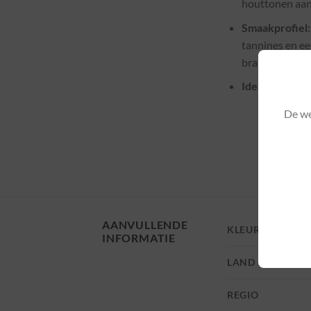
houttonen aanw
Smaakprofiel:
tannines en ee
bramen, aange
Ideale foodpai
De we
De “
hard
smaa
AANVULLENDE
KLEUR
INFORMATIE
LAND
REGIO