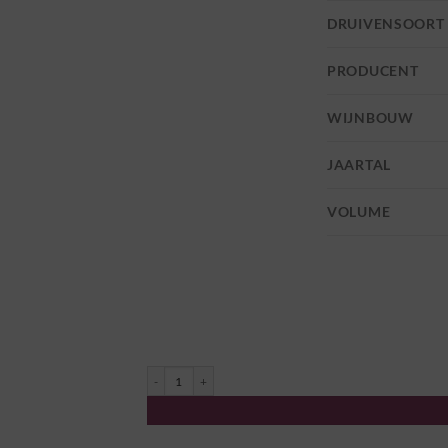
DRUIVENSOORT
PRODUCENT
WIJNBOUW
JAARTAL
VOLUME
Bourgueil "Le Clos" 2020 - Domaine Les Pins aantal