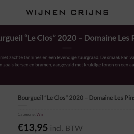
rgueil “Le Clos” 2020 – Domaine Les 
 met zachte tannines en een levendige zuurgraad. De smaak kan v
en zoals kersen en bramen, aangevuld met kruidige tonen en een 
Bourgueil “Le Clos” 2020 – Domaine Les Pin
Categorie:
Wijn
€
13,95
incl. BTW