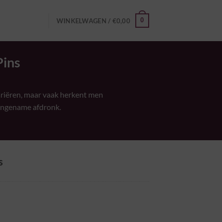
0
WINKELWAGEN /
€
0,00
Pins
ariëren, maar vaak herkent men
aangename afdronk.
s