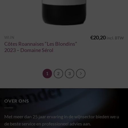
€
20,20
WIJN
incl. BTW
Côtes Roannaises “Les Blondins”
2023 – Domaine Sérol
1
2
3
OVER ONS
Met meer dan 25 jaar ervaring in de wijnsector bieden we u
de beste service en professioneel advies aan.