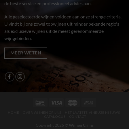
de beste service en professioneel advies aan.
Alle geselecteerde wijnen voldoen aan onze strenge criteria.
U vindt bij ons zowel topwijnen uit minder bekende regio's
als exclusieve wijnen uit de meest gerenommeerde
wijngebieden.
MEER WETEN
HOME
OVER WIJNEN CRIJNS
HET LAATSTE VINEUZE NIEUWS
CATALOGUS
CONTACT
Copyright 2026 ©
Wijnen Crijns