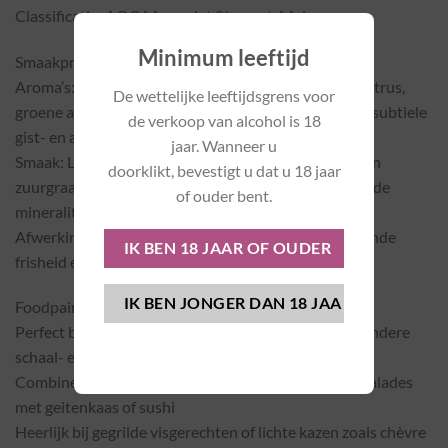
Classificatie: AOC Muscadet Sèvre-et-Maine
Minimum leeftijd
Smaakprofiel:
Aroma’s: Frisse en minerale aroma’s met tonen van citrus,
De wettelijke leeftijdsgrens voor
groene appel, en een lichte ziltigheid, aangevuld met subtiele
de verkoop van alcohol is 18
gist- en amandeltonen door de sur lie rijping
jaar. Wanneer u
Smaak: Levendig en verfrissend met een uitgesproken
doorklikt, bevestigt u dat u 18 jaar
zuurgraad, een lichte tot medium body en een verfijnde
of ouder bent.
mineraliteit die typerend is voor Muscadet
Afwerking: Lang en verkwikkend, met een aanhoudende
frisheid en een delicate, ziltige nasmaak
Foodpairing:
Perfect bij zeevruchten zoals oesters, mosselen, en andere
schaal- en schelpdieren
Combineert goed met lichte, frisse gerechten zoals salades
met geitenkaas of sushi
Heerlijk bij gegrilde visgerechten of lichte kazen zoals chèvre