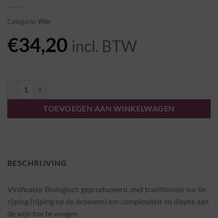
Categorie:
Wijn
€
34,20
incl. BTW
Muscadet "Pueri Solis" 2009 - Domaine Luneau-Papin aantal
TOEVOEGEN AAN WINKELWAGEN
BESCHRIJVING
Vinificatie: Biologisch geproduceerd, met traditionele sur lie
rijping (rijping op de droesem) om complexiteit en diepte aan
de wijn toe te voegen