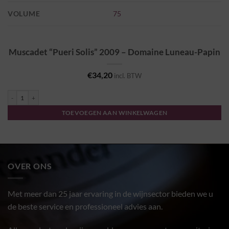
VOLUME
75
Muscadet “Pueri Solis” 2009 – Domaine Luneau-Papin
€
34,20
incl. BTW
Muscadet "Pueri Solis" 2009 - Domaine Luneau-Papin aantal
TOEVOEGEN AAN WINKELWAGEN
OVER ONS
Met meer dan 25 jaar ervaring in de wijnsector bieden we u
de beste service en professioneel advies aan.