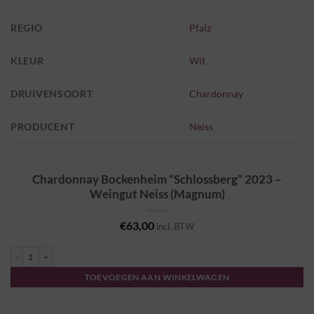
REGIO
Pfalz
KLEUR
Wit
DRUIVENSOORT
Chardonnay
PRODUCENT
Neiss
Chardonnay Bockenheim “Schlossberg” 2023 –
Weingut Neiss (Magnum)
€
63,00
incl. BTW
Chardonnay Bockenheim "Schlossberg" 2023 - Weingut Neiss (Magnum) aantal
TOEVOEGEN AAN WINKELWAGEN