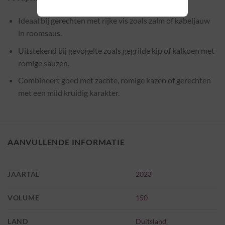
Ideaal bij gerechten met rijke vis zoals zalm of kabeljauw
in roomsaus.
Uitstekend bij gevogelte zoals gegrilde kip of kalkoen met
romige sauzen.
Combineert goed met zachte, romige kazen of gerechten
met een mild kruidig karakter.
AANVULLENDE INFORMATIE
JAARTAL
2023
VOLUME
150
LAND
Duitsland