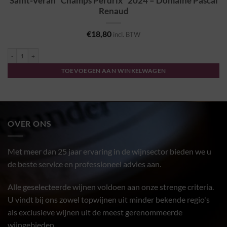
Saint-Véran “Champs Perdrix” 2024 – Domaine Pascal
Renaud
€
18,80
incl. BTW
Saint-Véran "Champs Perdrix" 2024 - Domaine Pascal Renaud aantal
TOEVOEGEN AAN WINKELWAGEN
OVER ONS
Met meer dan 25 jaar ervaring in de wijnsector bieden we u
de beste service en professioneel advies aan.
Alle geselecteerde wijnen voldoen aan onze strenge criteria.
U vindt bij ons zowel topwijnen uit minder bekende regio's
als exclusieve wijnen uit de meest gerenommeerde
wijngebieden.