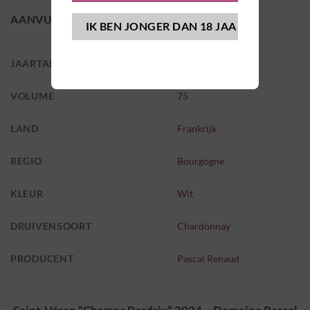
AANVULLENDE INFORMATIE
JAARTAL
2024
VOLUME
75
LAND
Frankrijk
REGIO
Bourgogne
KLEUR
Wit
DRUIVENSOORT
Chardonnay
PRODUCENT
Pascal Renaud