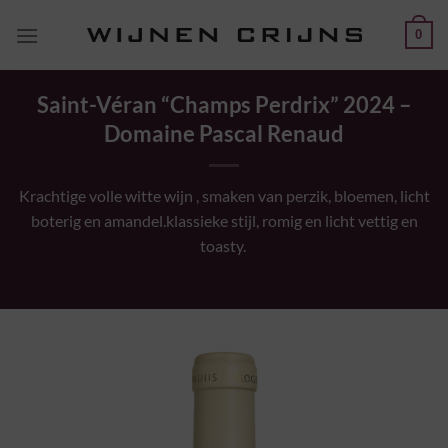
Ga
0
naar
inhoud
Saint-Véran “Champs Perdrix” 2024 –
Domaine Pascal Renaud
Krachtige volle witte
wijn ,
smaken van perzik, bloemen, licht
boterig
en
amandel.klassieke
stijl, romig en licht vettig en
toasty
.