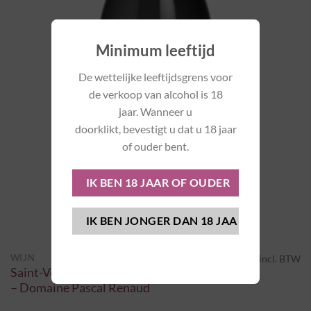
Minimum leeftijd
De wettelijke leeftijdsgrens voor
de verkoop van alcohol is 18
jaar. Wanneer u
doorklikt, bevestigt u dat u 18 jaar
of ouder bent.
€
18,80
WIJN
incl. BTW
Saint-Véran “Champs Perdrix” 2024
– Domaine Pascal Renaud