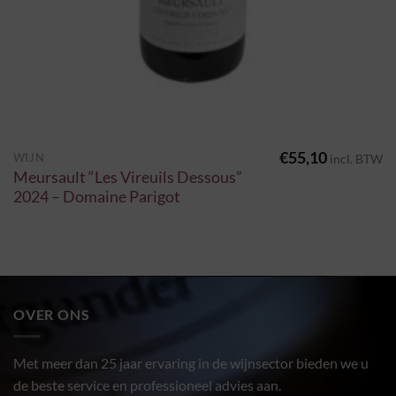
€
55,10
WIJN
incl. BTW
Meursault “Les Vireuils Dessous”
2024 – Domaine Parigot
OVER ONS
Met meer dan 25 jaar ervaring in de wijnsector bieden we u
de beste service en professioneel advies aan.