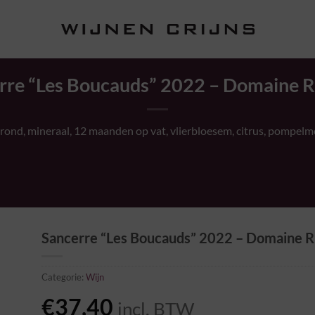
rre “Les Boucauds” 2022 – Domaine Ri
rond, mineraal
, 12 maanden op
vat,
vlierbloesem,
citrus
, pompelm
Sancerre “Les Boucauds” 2022 – Domaine Ri
Categorie:
Wijn
€
37,40
incl. BTW