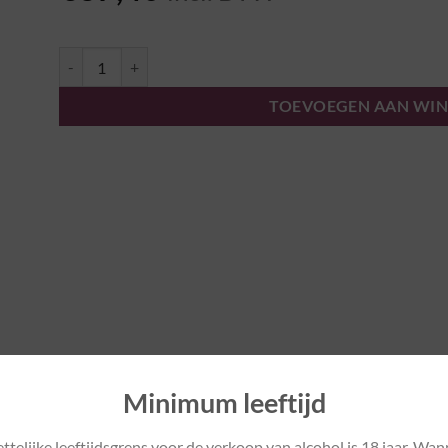
Sancerre "Les Boucauds" 2022 - Domaine Riffault aantal
TOEVOEGEN AAN WI
Minimum leeftijd
ttelijke leeftijdsgrens voor de verkoop van alcohol is 18 jaar. Wan