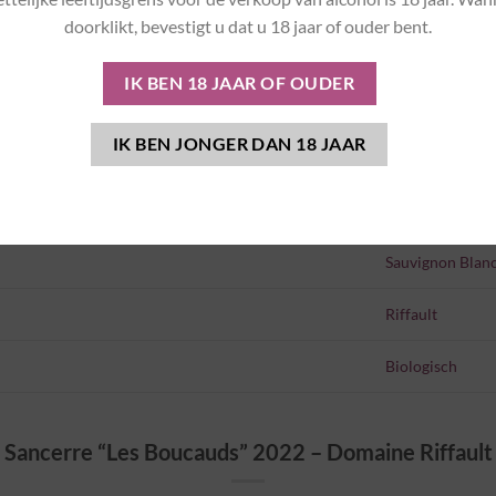
2022
doorklikt, bevestigt u dat u 18 jaar of ouder bent.
75
Frankrijk
Loire
Wit
Sauvignon Blan
Riffault
Biologisch
Sancerre “Les Boucauds” 2022 – Domaine Riffault