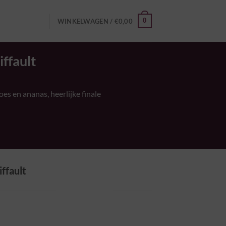
0
WINKELWAGEN /
€
0,00
ffault
oes
en
ananas, heerlijke
finale
ffault