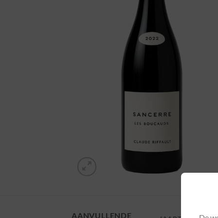
AANVULLENDE
De we