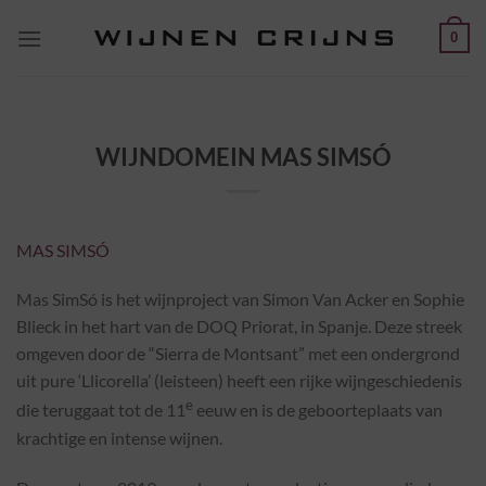
Ga
0
naar
inhoud
WIJNDOMEIN MAS SIMSÓ
MAS SIMSÓ
Mas SimSó is het wijnproject van Simon Van Acker en Sophie
Blieck in het hart van de DOQ Priorat, in Spanje. Deze streek
omgeven door de “Sierra de Montsant” met een ondergrond
uit pure ‘Llicorella’ (leisteen) heeft een rijke wijngeschiedenis
e
die teruggaat tot de 11
eeuw en is de geboorteplaats van
krachtige en intense wijnen.