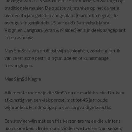
De oogst van 2019 was de eerste productie, vervaardigd op
traditionele manier. De oudste wijnranken op het domein
werden 45 jaar geleden aangeplant (Garnacha negra), de
overige zijn gemiddeld 15 jaar oud (Garnacha blanca,
Viognier, Carignan, Syrah & Malbec) en zijn deels aangeplant
in terrasbouw.
Mas SimSó is van druif tot wijn ecologisch, zonder gebruik
van chemische bestrijdingsmiddelen of kunstmatige
toevoegingen.
Mas SimSó Negre
Allereerste rode wijn die SimSó op de markt bracht. Druiven
afkomstig van een vlak perceel met tot 45 jaar oude
wijnranken. Handmatige pluk en zorgvuldige selectie.
Een stevige wijn met een fris, kersen aroma en diep, intens
paarsrode kleur. In de mond vinden we toetsen van kersen,