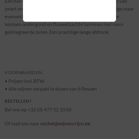
Een full-bodied maar toch elegante Syrah met aroma’s van
zwart en rood fruit, een typische kruidigheid, aanwezige maar
evenwichtige houttoetsen, een fijne mineraliteit uit de
leisteen ondergond en fluweelzachte tannines met mooi
geïntegreerde zuren. Een prachtige lange afdronk.
VOORWAARDEN:
• Prijzen incl. BTW
•
Alle wijnen verpakt in dozen van 6 flessen
BESTELLEN?
Bel ons op +32 (0) 477 52 10 05
Of mail ons naar
michel@wijnencrijns.be