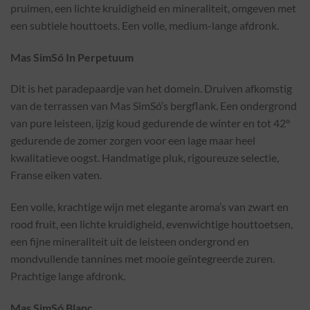
pruimen, een lichte kruidigheid en mineraliteit, omgeven met
een subtiele houttoets. Een volle, medium-lange afdronk.
Mas SimSó In Perpetuum
Dit is het paradepaardje van het domein. Druiven afkomstig
van de terrassen van Mas SimSó’s bergflank. Een ondergrond
van pure leisteen, ijzig koud gedurende de winter en tot 42°
gedurende de zomer zorgen voor een lage maar heel
kwalitatieve oogst. Handmatige pluk, rigoureuze selectie,
Franse eiken vaten.
Een volle, krachtige wijn met elegante aroma’s van zwart en
rood fruit, een lichte kruidigheid, evenwichtige houttoetsen,
een fijne mineraliteit uit de leisteen ondergrond en
mondvullende tannines met mooie geïntegreerde zuren.
Prachtige lange afdronk.
Mas SimSó Blanc