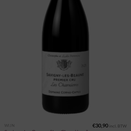
€
30,90
WIJN
incl. BTW