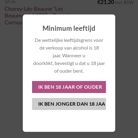
€
21,20
WIJN
incl. BTW
Chorey-Lès-Beaune “Les
Beaumonts” 2023 – Domaine
Cornus-Camus
Minimum leeftijd
De wettelijke leeftijdsgrens voor
de verkoop van alcohol is 18
jaar. Wanneer u
doorklikt, bevestigt u dat u 18 jaar
of ouder bent.