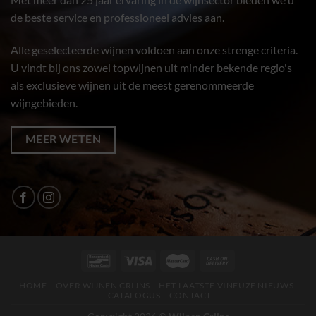
de beste service en professioneel advies aan.
Alle geselecteerde wijnen voldoen aan onze strenge criteria.
U vindt bij ons zowel topwijnen uit minder bekende regio's
als exclusieve wijnen uit de meest gerenommeerde
wijngebieden.
MEER WETEN
HOME
OVER WIJNEN CRIJNS
HET LAATSTE VINEUZE NIEUWS
CATALOGUS
CONTACT