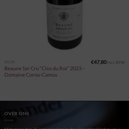
€
47,80
WIJN
incl. BTW
Beaune 1er Cru “Clos du Roi” 2023 –
Domaine Cornu-Camus
OVER ONS
Met meer dan 25 jaar ervaring in de wijnsector bieden we u