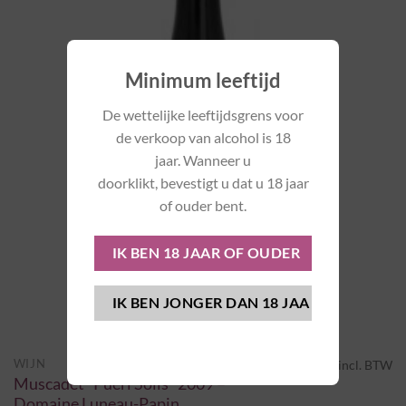
Minimum leeftijd
De wettelijke leeftijdsgrens voor
de verkoop van alcohol is 18
jaar. Wanneer u
doorklikt, bevestigt u dat u 18 jaar
of ouder bent.
€
34,20
WIJN
incl. BTW
Muscadet “Pueri Solis” 2009 –
Domaine Luneau-Papin