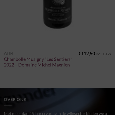
€
112,50
WIJN
incl. BTW
Chambolle Musigny “Les Sentiers”
2022 – Domaine Michel Magnien
OVER ONS
Met meer dan 25 jaar ervaring in de wijnsector bieden we u