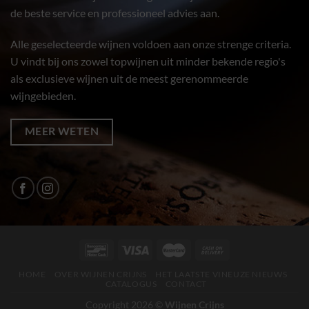
de beste service en professioneel advies aan.
Alle geselecteerde wijnen voldoen aan onze strenge criteria.
U vindt bij ons zowel topwijnen uit minder bekende regio's
als exclusieve wijnen uit de meest gerenommeerde
wijngebieden.
MEER WETEN
HOME
OVER WIJNEN CRIJNS
HET LAATSTE VINEUZE NIEUWS
CATALOGUS
CONTACT
Copyright 2026 ©
Wijnen Crijns