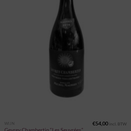
€
54,00
WIJN
incl. BTW
Gevrey Chambertin “Les Seuvrées”